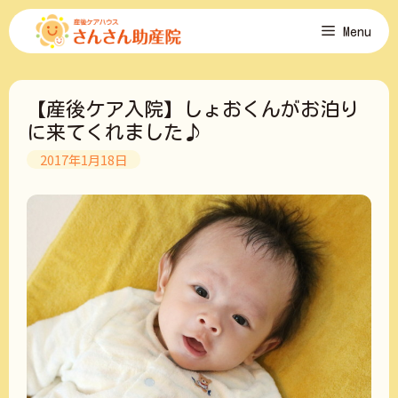
コ
Menu
ン
テ
ン
ツ
【産後ケア入院】しょおくんがお泊り
へ
ス
に来てくれました♪
キ
2017年1月18日
ッ
プ