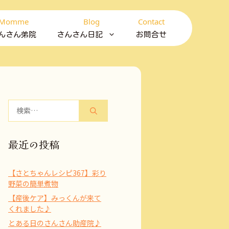
Momme
Blog
Contact
んさん弟院
さんさん日記
お問合せ
検
索:
最近の投稿
【さとちゃんレシピ367】彩り
野菜の簡単煮物
【産後ケア】みっくんが来て
くれました♪
とある日のさんさん助産院♪