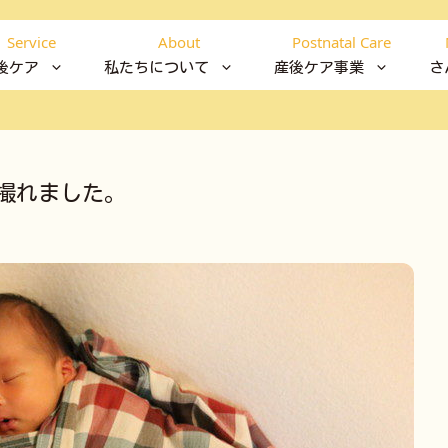
Service
About
Postnatal Care
後ケア
私たちについて
産後ケア事業
さ
撮れました。