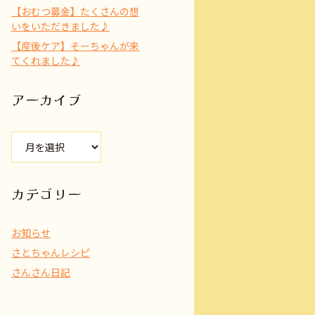
【おむつ募金】たくさんの想
いをいただきました♪
【産後ケア】そーちゃんが来
てくれました♪
アーカイブ
ア
ー
カ
イ
カテゴリー
ブ
お知らせ
さとちゃんレシピ
さんさん日記