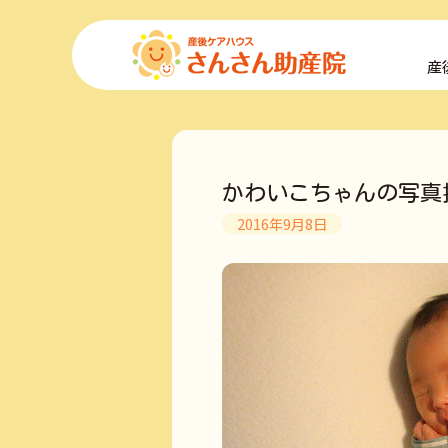
コ
ン
産
テ
ン
ツ
へ
ス
キ
かわいこちゃんの写真
ッ
プ
2016年9月8日