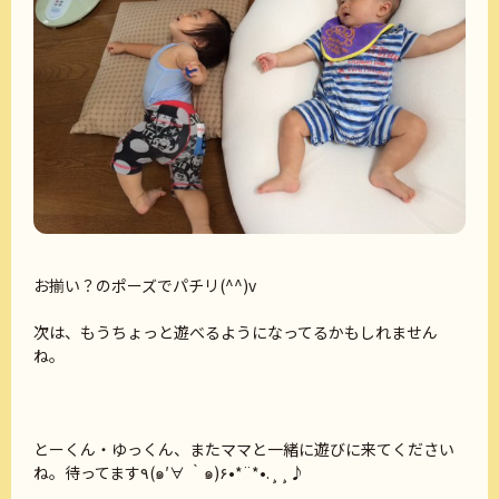
お揃い？のポーズでパチリ(^^)v
次は、もうちょっと遊べるようになってるかもしれません
ね。
とーくん・ゆっくん、またママと一緒に遊びに来てください
ね。待ってます٩(๑′∀ ‵๑)۶•*¨*•.¸¸♪