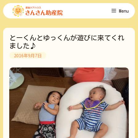
コ
Menu
ン
テ
ン
ツ
とーくんとゆっくんが遊びに来てくれ
へ
ス
ました♪
キ
2016年9月7日
ッ
プ