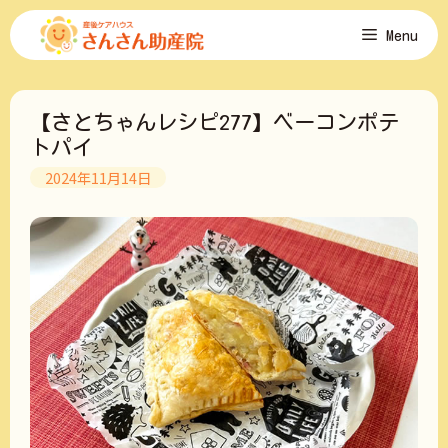
コ
Menu
ン
テ
ン
ツ
【さとちゃんレシピ277】ベーコンポテ
へ
ス
トパイ
キ
2024年11月14日
ッ
プ