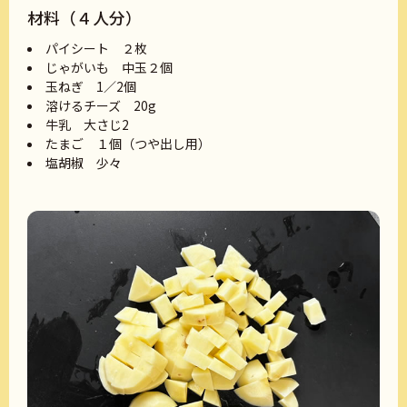
材料（４人分）
パイシート ２枚
じゃがいも 中玉２個
玉ねぎ 1／2個
溶けるチーズ 20g
牛乳 大さじ2
たまご １個（つや出し用）
塩胡椒 少々