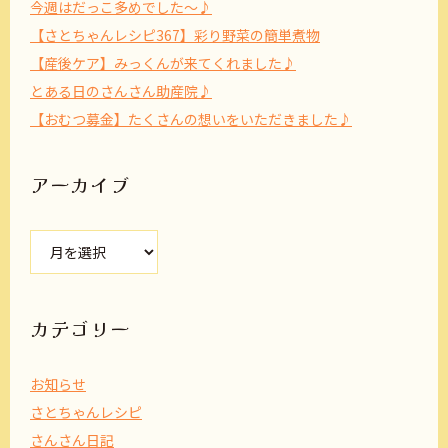
今週はだっこ多めでした～♪
【さとちゃんレシピ367】彩り野菜の簡単煮物
【産後ケア】みっくんが来てくれました♪
とある日のさんさん助産院♪
【おむつ募金】たくさんの想いをいただきました♪
アーカイブ
ア
ー
カ
イ
ブ
カテゴリー
お知らせ
さとちゃんレシピ
さんさん日記