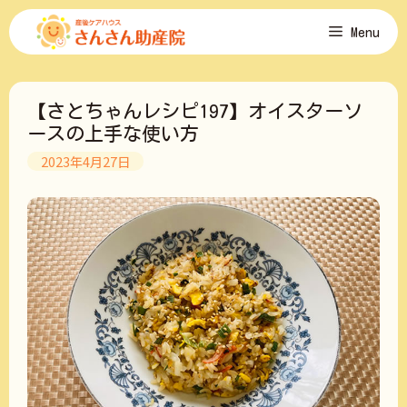
コ
Menu
ン
テ
ン
ツ
【さとちゃんレシピ197】オイスターソ
へ
ス
ースの上手な使い方
キ
2023年4月27日
ッ
プ