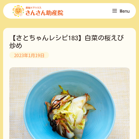
コ
Menu
ン
テ
ン
ツ
【さとちゃんレシピ183】白菜の桜えび
へ
ス
炒め
キ
2023年1月19日
ッ
プ