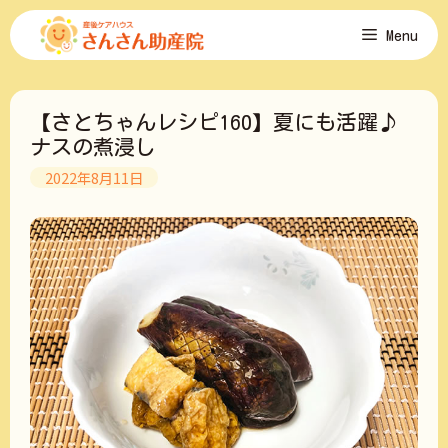
コ
Menu
ン
テ
ン
ツ
【さとちゃんレシピ160】夏にも活躍♪
へ
ス
ナスの煮浸し
キ
2022年8月11日
ッ
プ