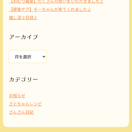
【おむつ募金】たくさんの想いをいただきました♪
【産後ケア】そーちゃんが来てくれました♪
推し活２日目♪
アーカイブ
ア
ー
カ
イ
ブ
カテゴリー
お知らせ
さとちゃんレシピ
さんさん日記