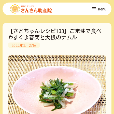
コ
Menu
ン
テ
ン
ツ
【さとちゃんレシピ133】ごま油で食べ
へ
ス
やすく♪春菊と大根のナムル
キ
2022年1月27日
ッ
プ