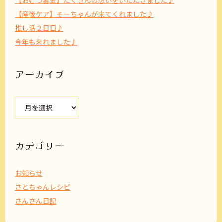
【おむつ募金】たくさんの想いをいただきました♪
【産後ケア】そーちゃんが来てくれました♪
推し活２日目♪
今年も来れました♪
アーカイブ
ア
ー
カ
イ
ブ
カテゴリー
お知らせ
さとちゃんレシピ
さんさん日記