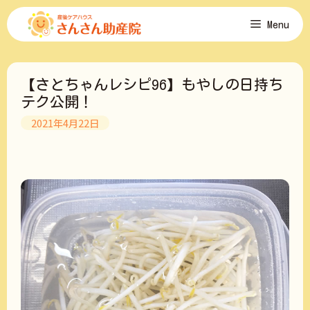
コ
Menu
ン
テ
ン
ツ
【さとちゃんレシピ96】もやしの日持ち
へ
ス
テク公開！
キ
2021年4月22日
ッ
プ