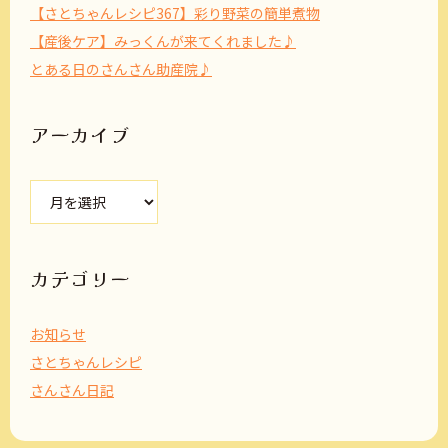
【さとちゃんレシピ367】彩り野菜の簡単煮物
【産後ケア】みっくんが来てくれました♪
とある日のさんさん助産院♪
アーカイブ
ア
ー
カ
イ
ブ
カテゴリー
お知らせ
さとちゃんレシピ
さんさん日記