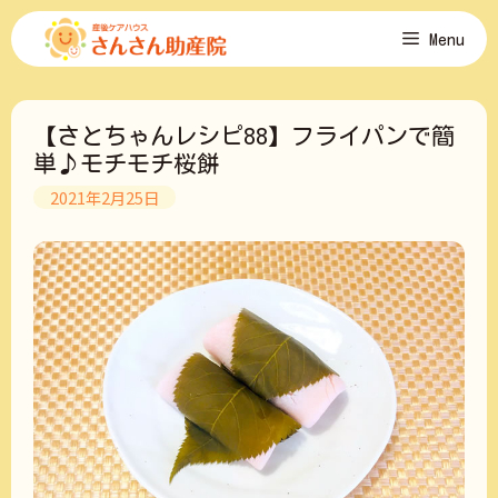
コ
Menu
ン
テ
ン
ツ
【さとちゃんレシピ88】フライパンで簡
へ
ス
単♪モチモチ桜餅
キ
2021年2月25日
ッ
プ