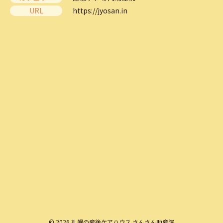
URL
https://jyosan.in
© 2026 札幌の産後ケアハウス さんさん助産院