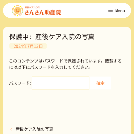
コ
Menu
ン
テ
ン
ツ
保護中: 産後ケア入院の写真
へ
ス
2024年7月13日
キ
ッ
このコンテンツはパスワードで保護されています。閲覧する
プ
には以下にパスワードを入力してください。
パスワード:
産後ケア入院の写真