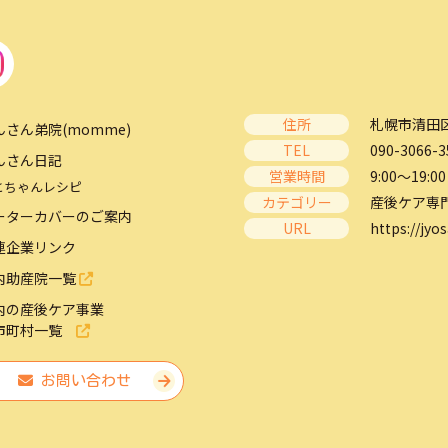
住所
札幌市清田区
んさん弟院(momme)
TEL
090-3066-3
んさん日記
営業時間
9:00～19:00
とちゃんレシピ
カテゴリー
産後ケア専
ーターカバーのご案内
URL
https://jyos
連企業リンク
内助産院一覧
内の産後ケア事業
市町村一覧
お問い合わせ