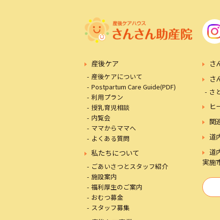
産後ケア
さ
産後ケアについて
さ
Postpartum Care Guide(PDF)
さ
利用プラン
ヒ
授乳育児相談
内覧会
関
ママからママへ
道
よくある質問
道
私たちについて
実施
ごあいさつとスタッフ紹介
施設案内
福利厚生のご案内
おむつ募金
スタッフ募集