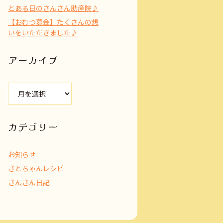
とある日のさんさん助産院♪
【おむつ募金】たくさんの想
いをいただきました♪
アーカイブ
ア
ー
カ
イ
カテゴリー
ブ
お知らせ
さとちゃんレシピ
さんさん日記