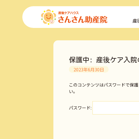
コ
ン
産
テ
ン
ツ
へ
ス
キ
保護中: 産後ケア入院
ッ
プ
2023年6月30日
このコンテンツはパスワードで保護
い。
パスワード: