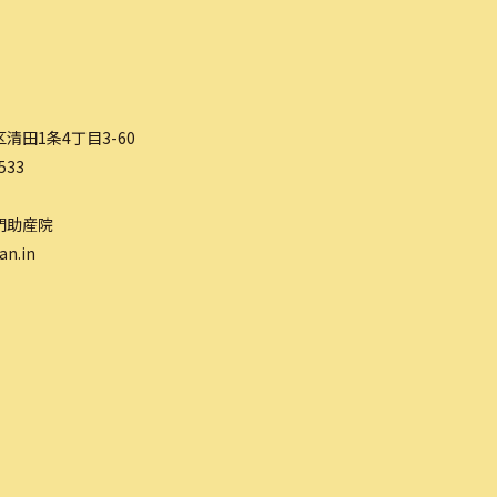
清田1条4丁目3-60
533
門助産院
an.in