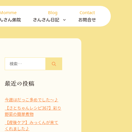
Momme
Blog
Contact
んさん弟院
さんさん日記
お問合せ
検
索:
最近の投稿
今週はだっこ多めでした～♪
【さとちゃんレシピ367】彩り
野菜の簡単煮物
【産後ケア】みっくんが来て
くれました♪