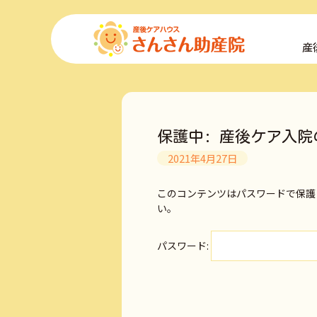
コ
ン
産
テ
ン
ツ
へ
ス
キ
保護中: 産後ケア入院
ッ
プ
2021年4月27日
このコンテンツはパスワードで保護
い。
パスワード: