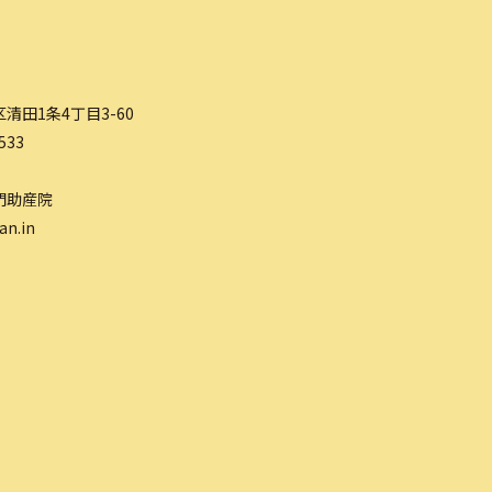
清田1条4丁目3-60
533
門助産院
an.in