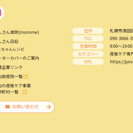
住所
札幌市清田区
んさん弟院(momme)
TEL
090-3066-3
んさん日記
営業時間
9:00～19:00
とちゃんレシピ
カテゴリー
産後ケア専
ーターカバーのご案内
URL
https://jyos
連企業リンク
内助産院一覧
内の産後ケア事業
市町村一覧
お問い合わせ