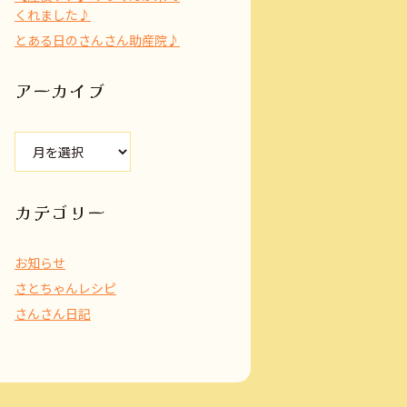
くれました♪
とある日のさんさん助産院♪
アーカイブ
ア
ー
カ
イ
カテゴリー
ブ
お知らせ
さとちゃんレシピ
さんさん日記