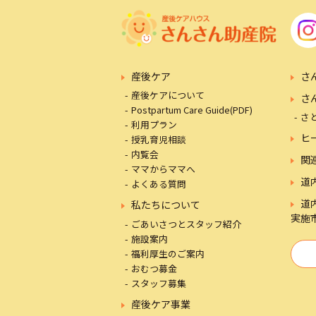
産後ケア
さ
産後ケアについて
さ
Postpartum Care Guide(PDF)
さ
利用プラン
ヒ
授乳育児相談
内覧会
関
ママからママへ
道
よくある質問
道
私たちについて
実施
ごあいさつとスタッフ紹介
施設案内
福利厚生のご案内
おむつ募金
スタッフ募集
産後ケア事業