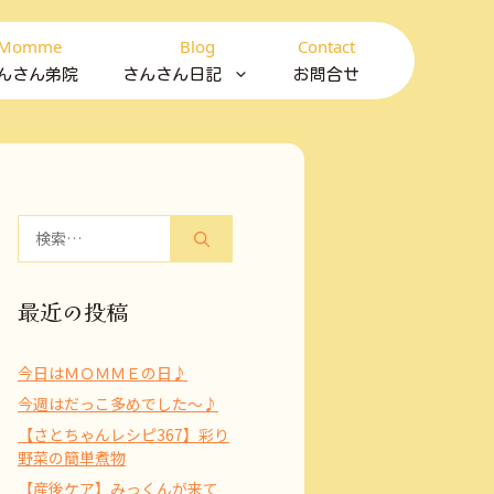
Momme
Blog
Contact
んさん弟院
さんさん日記
お問合せ
検
索:
最近の投稿
今日はＭＯＭＭＥの日♪
今週はだっこ多めでした～♪
【さとちゃんレシピ367】彩り
野菜の簡単煮物
【産後ケア】みっくんが来て