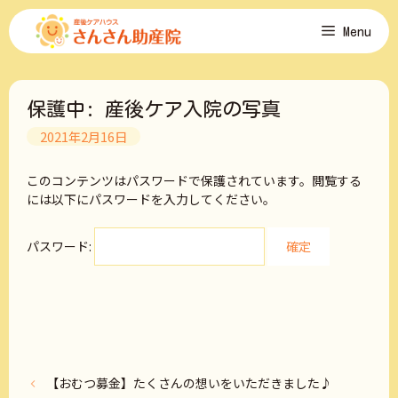
コ
Menu
ン
テ
ン
ツ
保護中: 産後ケア入院の写真
へ
ス
2021年2月16日
キ
ッ
このコンテンツはパスワードで保護されています。閲覧する
プ
には以下にパスワードを入力してください。
パスワード:
【おむつ募金】たくさんの想いをいただきました♪