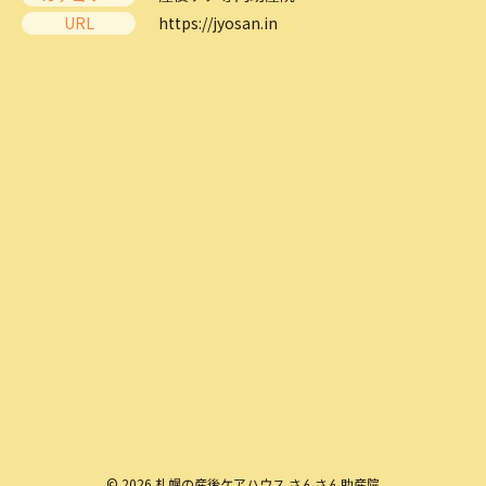
URL
https://jyosan.in
© 2026 札幌の産後ケアハウス さんさん助産院