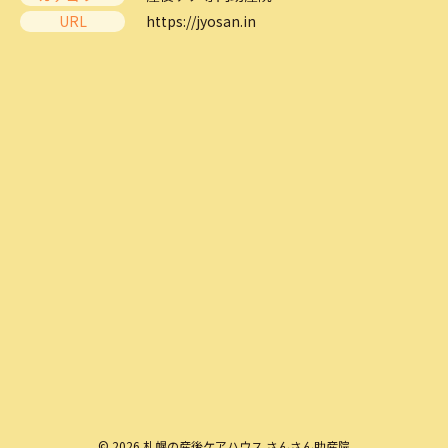
URL
https://jyosan.in
© 2026 札幌の産後ケアハウス さんさん助産院