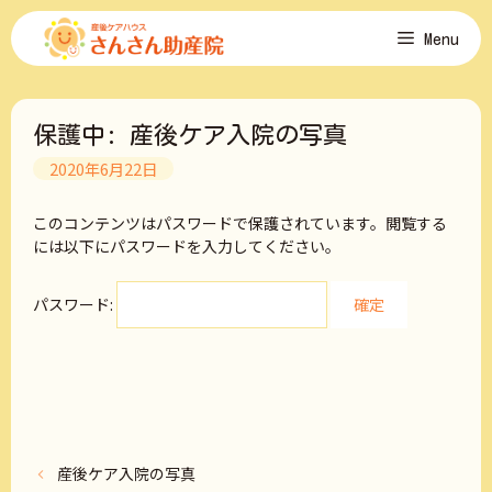
コ
Menu
ン
テ
ン
ツ
保護中: 産後ケア入院の写真
へ
ス
2020年6月22日
キ
ッ
このコンテンツはパスワードで保護されています。閲覧する
プ
には以下にパスワードを入力してください。
パスワード:
産後ケア入院の写真