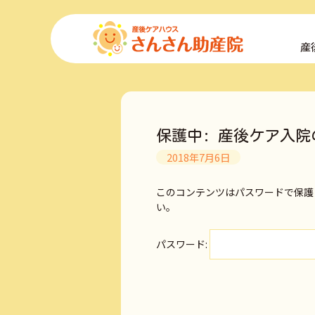
コ
ン
産
テ
ン
ツ
へ
ス
キ
保護中: 産後ケア入院
ッ
プ
2018年7月6日
このコンテンツはパスワードで保護
い。
パスワード: