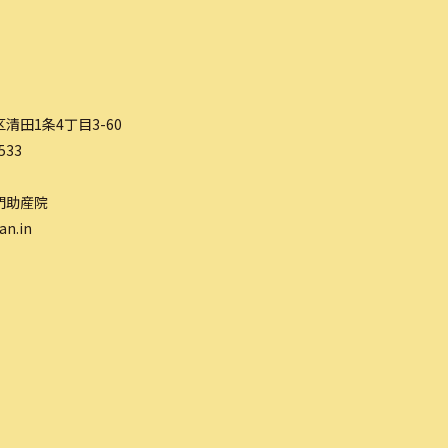
清田1条4丁目3-60
533
門助産院
an.in