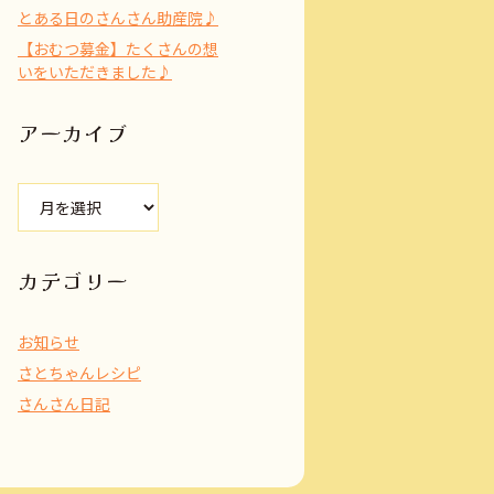
とある日のさんさん助産院♪
【おむつ募金】たくさんの想
いをいただきました♪
アーカイブ
ア
ー
カ
イ
カテゴリー
ブ
お知らせ
さとちゃんレシピ
さんさん日記