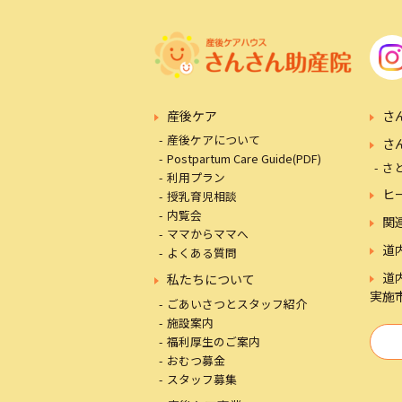
産後ケア
さ
産後ケアについて
さ
Postpartum Care Guide(PDF)
さ
利用プラン
ヒ
授乳育児相談
内覧会
関
ママからママへ
道
よくある質問
道
私たちについて
実施
ごあいさつとスタッフ紹介
施設案内
福利厚生のご案内
おむつ募金
スタッフ募集