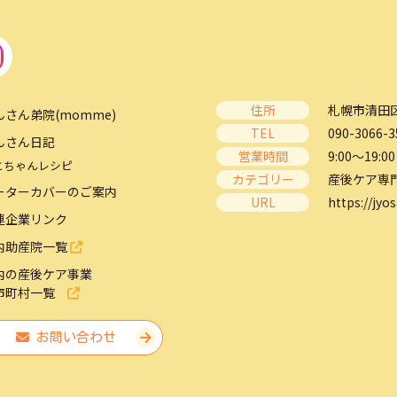
住所
札幌市清田区
んさん弟院(momme)
TEL
090-3066-3
んさん日記
営業時間
9:00～19:00
とちゃんレシピ
カテゴリー
産後ケア専
ーターカバーのご案内
URL
https://jyos
連企業リンク
内助産院一覧
内の産後ケア事業
市町村一覧
お問い合わせ