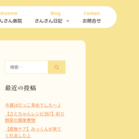
Momme
Blog
Contact
んさん弟院
さんさん日記
お問合せ
検
索:
最近の投稿
今週はだっこ多めでした～♪
【さとちゃんレシピ367】彩り
野菜の簡単煮物
【産後ケア】みっくんが来て
くれました♪