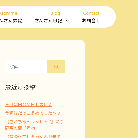
Momme
Blog
Contact
んさん弟院
さんさん日記
お問合せ
検
索:
最近の投稿
今日はＭＯＭＭＥの日♪
今週はだっこ多めでした～♪
【さとちゃんレシピ367】彩り
野菜の簡単煮物
【産後ケア】みっくんが来て