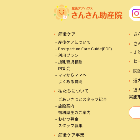
産後ケア
さ
産後ケアについて
さ
Postpartum Care Guide(PDF)
さ
利用プラン
ヒ
授乳育児相談
内覧会
関
ママからママへ
道
よくある質問
道
私たちについて
実施
ごあいさつとスタッフ紹介
施設案内
福利厚生のご案内
おむつ募金
スタッフ募集
産後ケア事業