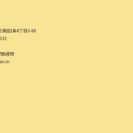
清田1条4丁目3-60
533
門助産院
an.in