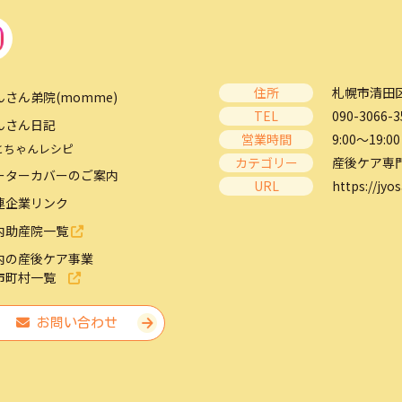
住所
札幌市清田区
んさん弟院(momme)
TEL
090-3066-3
んさん日記
営業時間
9:00～19:00
とちゃんレシピ
カテゴリー
産後ケア専
ーターカバーのご案内
URL
https://jyos
連企業リンク
内助産院一覧
内の産後ケア事業
市町村一覧
お問い合わせ