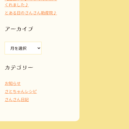
くれました♪
とある日のさんさん助産院♪
アーカイブ
ア
ー
カ
イ
カテゴリー
ブ
お知らせ
さとちゃんレシピ
さんさん日記