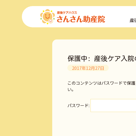
コ
ン
産
テ
ン
ツ
へ
ス
キ
保護中: 産後ケア入院
ッ
プ
2017年12月27日
このコンテンツはパスワードで保護
い。
パスワード: