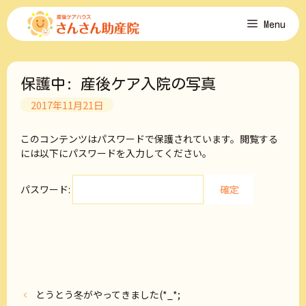
コ
Menu
ン
テ
ン
ツ
保護中: 産後ケア入院の写真
へ
ス
2017年11月21日
キ
ッ
このコンテンツはパスワードで保護されています。閲覧する
プ
には以下にパスワードを入力してください。
パスワード:
とうとう冬がやってきました(*_*;