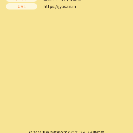
URL
https://jyosan.in
© 2026 札幌の産後ケアハウス さんさん助産院