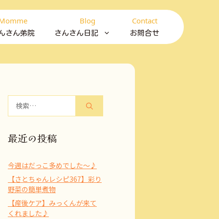
Momme
Blog
Contact
んさん弟院
さんさん日記
お問合せ
検
索:
最近の投稿
今週はだっこ多めでした～♪
【さとちゃんレシピ367】彩り
野菜の簡単煮物
【産後ケア】みっくんが来て
くれました♪