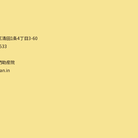
清田1条4丁目3-60
533
門助産院
an.in