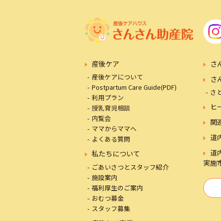
産後ケア
さ
産後ケアについて
さ
Postpartum Care Guide(PDF)
さ
利用プラン
ヒ
授乳育児相談
内覧会
関
ママからママへ
道
よくある質問
道
私たちについて
実施
ごあいさつとスタッフ紹介
施設案内
福利厚生のご案内
おむつ募金
スタッフ募集