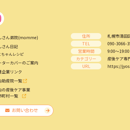
住所
札幌市清田区
んさん弟院(momme)
TEL
090-3066-3
んさん日記
営業時間
9:00～19:00
とちゃんレシピ
カテゴリー
産後ケア専
ーターカバーのご案内
URL
https://jyos
連企業リンク
内助産院一覧
内の産後ケア事業
市町村一覧
お問い合わせ