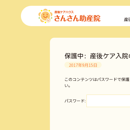
コ
ン
産
テ
ン
ツ
へ
ス
キ
保護中: 産後ケア入院
ッ
プ
2017年9月15日
このコンテンツはパスワードで保護
い。
パスワード: