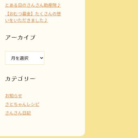
とある日のさんさん助産院♪
【おむつ募金】たくさんの想
いをいただきました♪
アーカイブ
ア
ー
カ
イ
カテゴリー
ブ
お知らせ
さとちゃんレシピ
さんさん日記