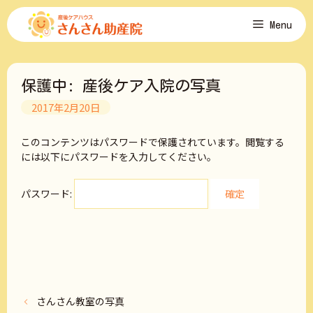
コ
Menu
ン
テ
ン
ツ
保護中: 産後ケア入院の写真
へ
ス
2017年2月20日
キ
ッ
このコンテンツはパスワードで保護されています。閲覧する
プ
には以下にパスワードを入力してください。
パスワード:
さんさん教室の写真