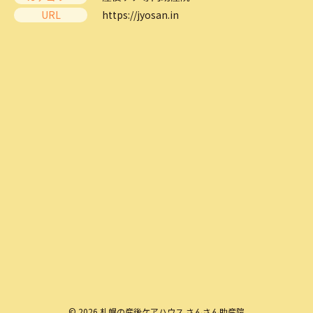
URL
https://jyosan.in
© 2026 札幌の産後ケアハウス さんさん助産院