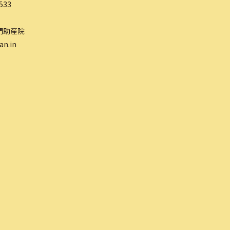
533
門助産院
an.in