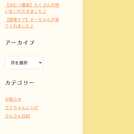
【おむつ募金】たくさんの想
いをいただきました♪
【産後ケア】そーちゃんが来
てくれました♪
アーカイブ
ア
ー
カ
イ
カテゴリー
ブ
お知らせ
さとちゃんレシピ
さんさん日記