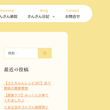
Momme
Blog
Contact
んさん弟院
さんさん日記
お問合せ
検
索:
最近の投稿
【さとちゃんレシピ367】彩り
野菜の簡単煮物
【産後ケア】みっくんが来て
くれました♪
とある日のさんさん助産院♪