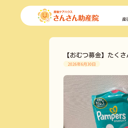
コ
ン
産
テ
ン
ツ
へ
ス
キ
【おむつ募金】たくさ
ッ
プ
2026年6月30日