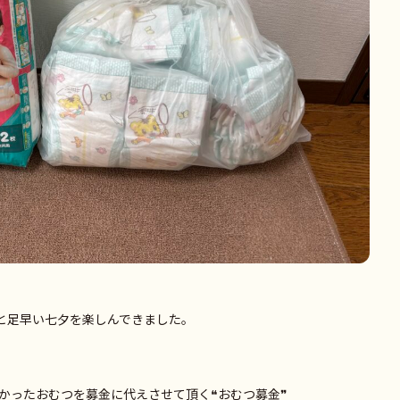
ひと足早い七夕を楽しんできました。
かったおむつを募金に代えさせて頂く❝
おむつ募金
❞