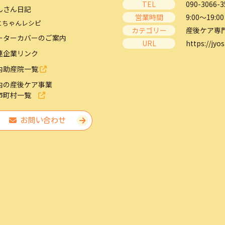
TEL
090-3066-3
んさん日記
営業時間
9:00～19:00
とちゃんレシピ
カテゴリー
産後ケア専
ーターカバーのご案内
URL
https://jyos
連企業リンク
内助産院一覧
内の産後ケア事業
市町村一覧
お問い合わせ