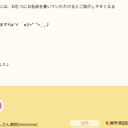
には、おむつにお名前を書いていただけるとご紹介しやすくなる
今後も皆さまのご協力をお願いたします٩(๑′∀ ‵๑)۶•*¨*•.¸¸♪
した♪
住所
札幌市清田区
んさん弟院(momme)