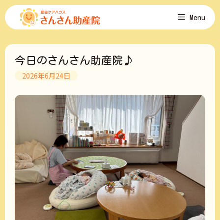
コ
Menu
ン
テ
ン
ツ
今日のさんさん助産院♪
へ
ス
2026年6月24日
キ
ッ
プ