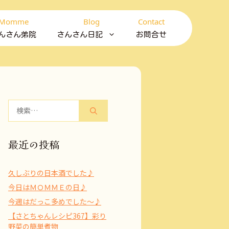
Momme
Blog
Contact
んさん弟院
さんさん日記
お問合せ
検
索:
最近の投稿
久しぶりの日本酒でした♪
今日はＭＯＭＭＥの日♪
今週はだっこ多めでした～♪
【さとちゃんレシピ367】彩り
野菜の簡単煮物