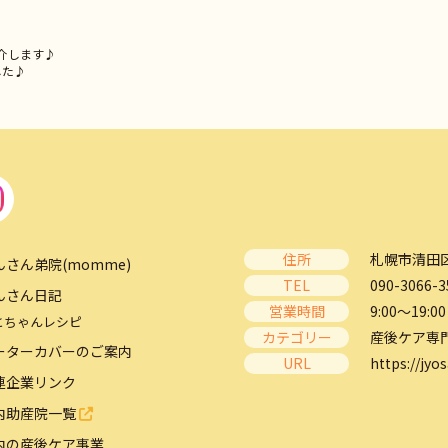
介します♪
した♪
住所
札幌市清田区
んさん弟院(momme)
TEL
090-3066-3
んさん日記
営業時間
9:00～19:00
とちゃんレシピ
カテゴリー
産後ケア専
ーターカバーのご案内
URL
https://jyos
連企業リンク
内助産院一覧
内の産後ケア事業