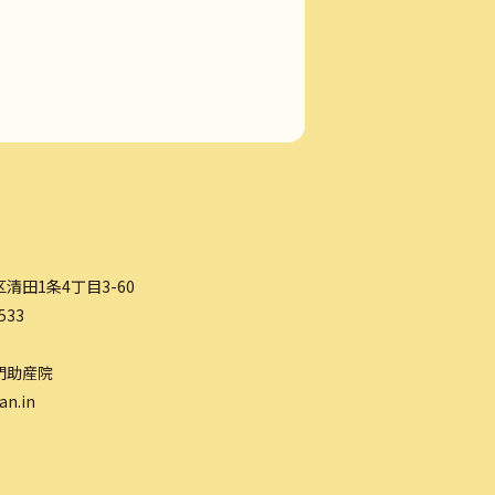
清田1条4丁目3-60
533
門助産院
an.in