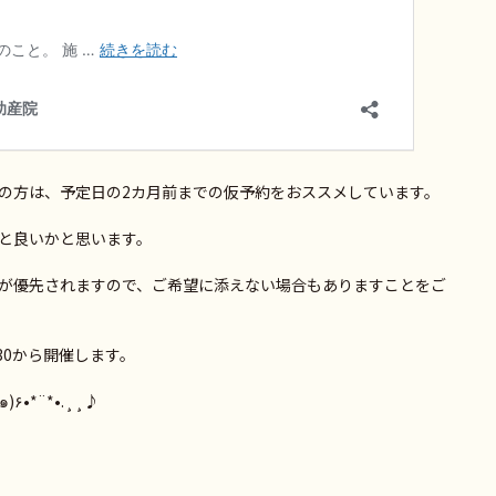
の方は、予定日の2カ月前までの仮予約をおススメしています。
と良いかと思います。
が優先されますので、ご希望に添えない場合もありますことをご
:30から開催します。
ね٩(๑′∀ ‵๑)۶•*¨*•.¸¸♪