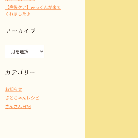
【産後ケア】みっくんが来て
くれました♪
アーカイブ
ア
ー
カ
イ
カテゴリー
ブ
お知らせ
さとちゃんレシピ
さんさん日記