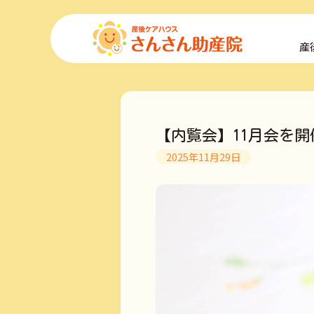
コ
ン
産
テ
ン
ツ
へ
ス
キ
【内覧会】11月会を
ッ
プ
2025年11月29日