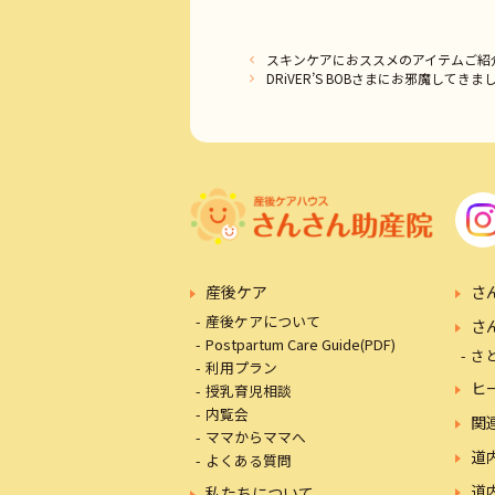
スキンケアにおススメのアイテムご紹
DRiVER’S BOBさまにお邪魔してきま
産後ケア
さ
産後ケアについて
さ
Postpartum Care Guide(PDF)
さ
利用プラン
ヒ
授乳育児相談
内覧会
関
ママからママへ
道
よくある質問
道
私たちについて