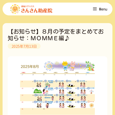
コ
Menu
ン
テ
ン
ツ
【お知らせ】８月の予定をまとめてお
へ
ス
知らせ：ＭＯＭＭＥ編♪
キ
2025年7月13日
ッ
プ