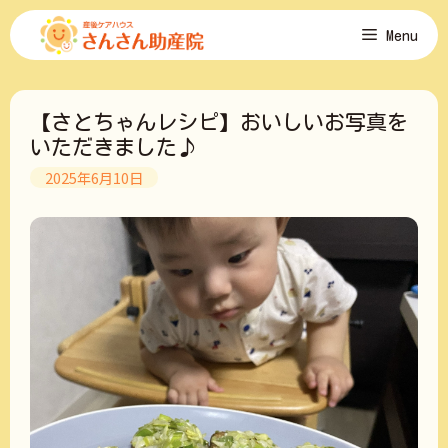
コ
Menu
ン
テ
ン
ツ
【さとちゃんレシピ】おいしいお写真を
へ
ス
いただきました♪
キ
2025年6月10日
ッ
プ