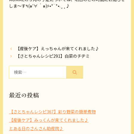
しま～す٩(๑′∀ ‵๑)۶•*¨*•.¸¸♪
【産後ケア】えっちゃんが来てくれました♪
【さとちゃんレシピ291】白菜のチヂミ
検
索:
最近の投稿
【さとちゃんレシピ367】彩り野菜の簡単煮物
【産後ケア】みっくんが来てくれました♪
とある日のさんさん助産院♪