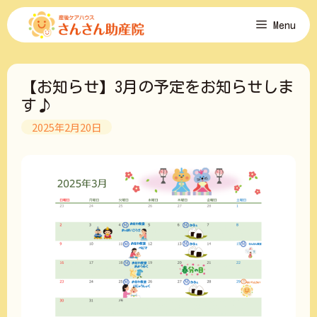
コ
Menu
ン
テ
ン
ツ
【お知らせ】3月の予定をお知らせしま
へ
ス
す♪
キ
2025年2月20日
ッ
プ