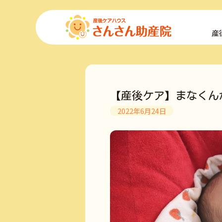
コ
ン
産
テ
ン
ツ
へ
ス
キ
【産後ケア】まなくん
ッ
プ
2022年6月24日