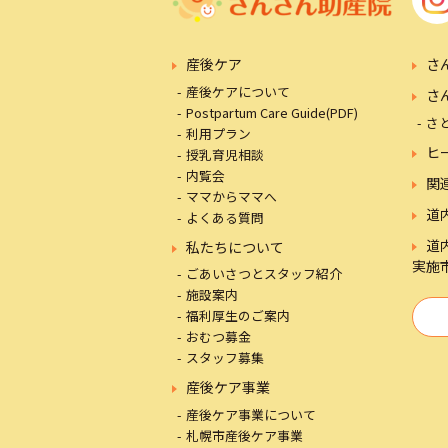
産後ケア
さ
産後ケアについて
さ
Postpartum Care Guide(PDF)
さ
利用プラン
ヒ
授乳育児相談
内覧会
関
ママからママへ
道
よくある質問
道
私たちについて
実施
ごあいさつとスタッフ紹介
施設案内
福利厚生のご案内
おむつ募金
スタッフ募集
産後ケア事業
産後ケア事業について
札幌市産後ケア事業