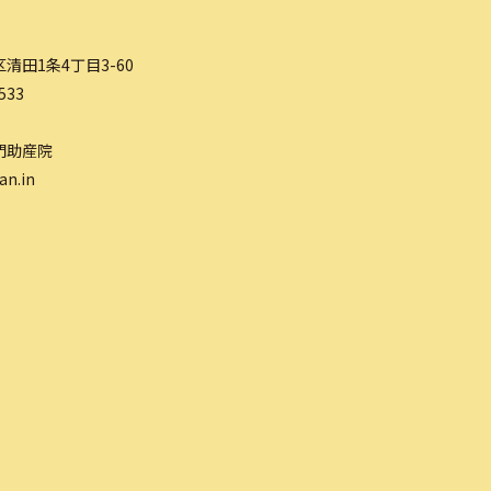
清田1条4丁目3-60
533
門助産院
an.in