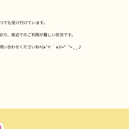
つでも受け付けています。
おり、直近でのご利用が難しい状況です。
ご利用の際は日程に余裕をもってお問い合わせくださいね٩(๑′∀ ‵๑)۶•*¨*•.¸¸♪