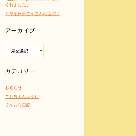
くれました♪
とある日のさんさん助産院♪
アーカイブ
ア
ー
カ
イ
カテゴリー
ブ
お知らせ
さとちゃんレシピ
さんさん日記