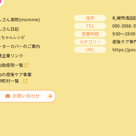
住所
札幌市清田区
んさん弟院(momme)
TEL
090-3066-3
んさん日記
営業時間
9:00～19:00
とちゃんレシピ
カテゴリー
産後ケア専
ーターカバーのご案内
URL
https://jyos
連企業リンク
内助産院一覧
内の産後ケア事業
市町村一覧
お問い合わせ