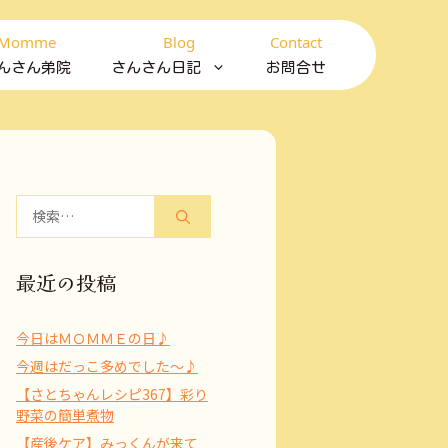
Momme
Blog
Contact
んさん弟院
さんさん日記
お問合せ
検
索:
最近の投稿
今日はＭＯＭＭＥの日♪
今週はだっこ多めでした～♪
【さとちゃんレシピ367】彩り
野菜の簡単煮物
【産後ケア】みっくんが来て