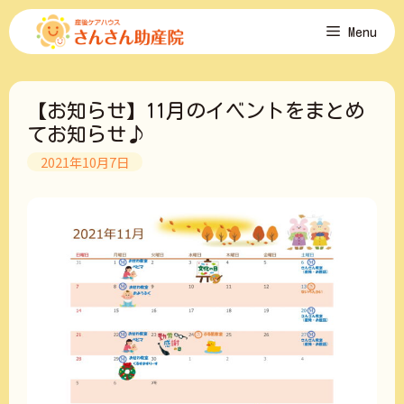
コ
Menu
ン
テ
ン
ツ
【お知らせ】11月のイベントをまとめ
へ
ス
てお知らせ♪
キ
2021年10月7日
ッ
プ