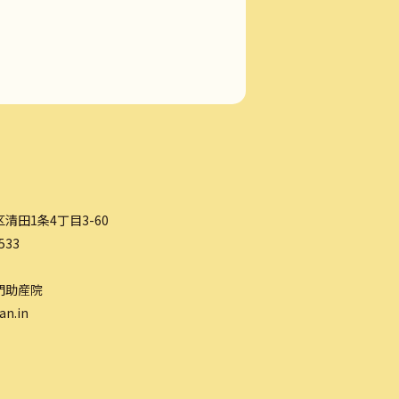
清田1条4丁目3-60
533
門助産院
an.in