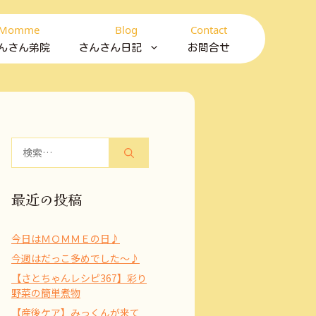
Momme
Blog
Contact
んさん弟院
さんさん日記
お問合せ
検
索:
最近の投稿
今日はＭＯＭＭＥの日♪
今週はだっこ多めでした～♪
【さとちゃんレシピ367】彩り
野菜の簡単煮物
【産後ケア】みっくんが来て