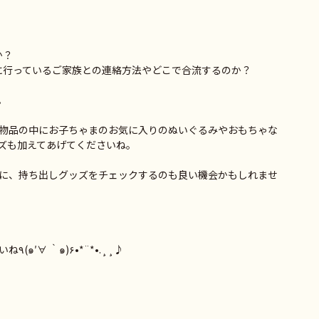
か？
に行っているご家族との連絡方法やどこで合流するのか？
。
物品の中にお子ちゃまのお気に入りのぬいぐるみやおもちゃな
ズも加えてあげてくださいね。
に、持ち出しグッズをチェックするのも良い機会かもしれませ
この機会にぜひ、確認してみて下さいね٩(๑′∀ ‵๑)۶•*¨*•.¸¸♪