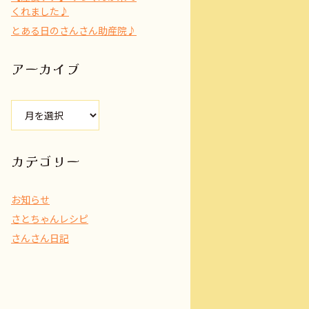
くれました♪
とある日のさんさん助産院♪
アーカイブ
ア
ー
カ
イ
カテゴリー
ブ
お知らせ
さとちゃんレシピ
さんさん日記