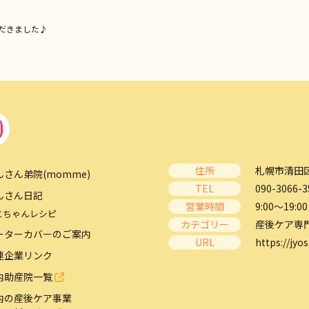
だきました♪
住所
札幌市清田区
んさん弟院(momme)
TEL
090-3066-3
んさん日記
営業時間
9:00～19:00
とちゃんレシピ
カテゴリー
産後ケア専
ーターカバーのご案内
URL
https://jyos
連企業リンク
内助産院一覧
内の産後ケア事業