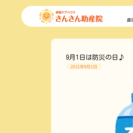
コ
ン
産
テ
ン
ツ
へ
ス
キ
9月1日は防災の日♪
ッ
プ
2021年9月1日