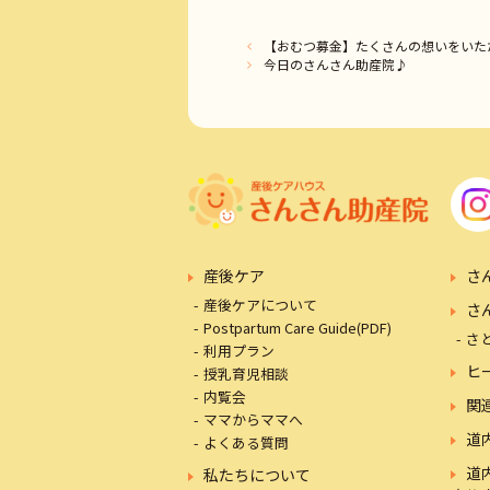
【おむつ募金】たくさんの想いをいた
今日のさんさん助産院♪
産後ケア
さ
産後ケアについて
さ
Postpartum Care Guide(PDF)
さ
利用プラン
ヒ
授乳育児相談
内覧会
関
ママからママへ
道
よくある質問
道
私たちについて