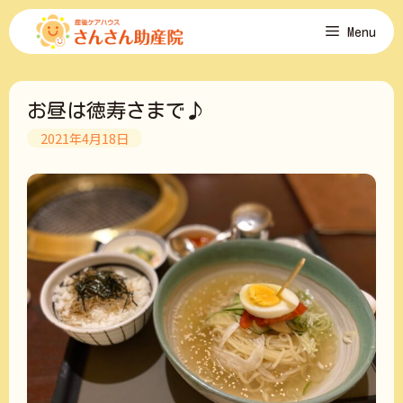
コ
Menu
ン
テ
ン
ツ
お昼は徳寿さまで♪
へ
ス
2021年4月18日
キ
ッ
プ