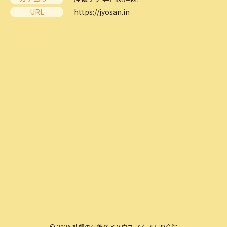
URL
https://jyosan.in
© 2026 札幌の産後ケアハウス さんさん助産院