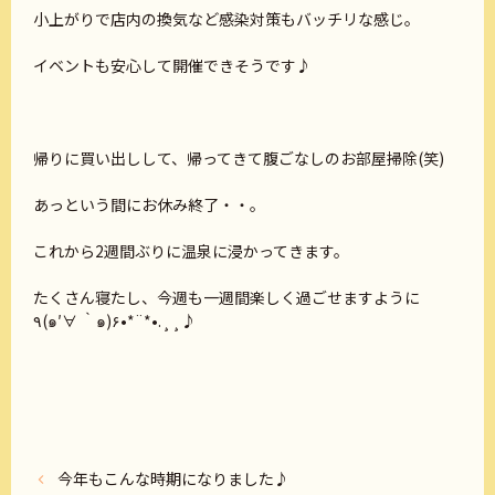
小上がりで店内の換気など感染対策もバッチリな感じ。
イベントも安心して開催できそうです♪
帰りに買い出しして、帰ってきて腹ごなしのお部屋掃除(笑)
あっという間にお休み終了・・。
これから2週間ぶりに温泉に浸かってきます。
たくさん寝たし、今週も一週間楽しく過ごせますように
٩(๑′∀ ‵๑)۶•*¨*•.¸¸♪
今年もこんな時期になりました♪