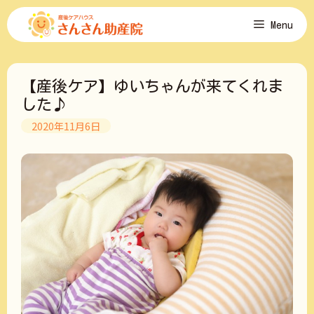
コ
Menu
ン
テ
ン
ツ
【産後ケア】ゆいちゃんが来てくれま
へ
ス
した♪
キ
2020年11月6日
ッ
プ