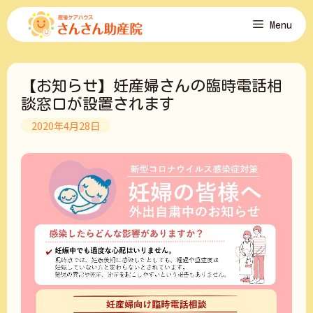
コ
Menu
ン
テ
ン
ツ
【お知らせ】妊産婦さんの臨時電話相
へ
ス
談窓口が設置されます
キ
2020年4月28日
ッ
プ