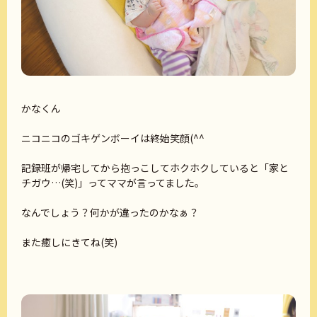
かなくん
ニコニコのゴキゲンボーイは終始笑顔(^^
記録班が帰宅してから抱っこしてホクホクしていると「家と
チガウ…(笑)」ってママが言ってました。
なんでしょう？何かが違ったのかなぁ？
また癒しにきてね(笑)