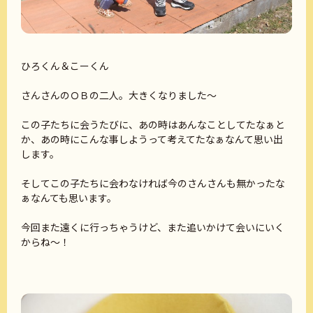
ひろくん＆こーくん
さんさんのＯＢの二人。大きくなりました～
この子たちに会うたびに、あの時はあんなことしてたなぁと
か、あの時にこんな事しようって考えてたなぁなんて思い出
します。
そしてこの子たちに会わなければ今のさんさんも無かったな
ぁなんても思います。
今回また遠くに行っちゃうけど、また追いかけて会いにいく
からね～！