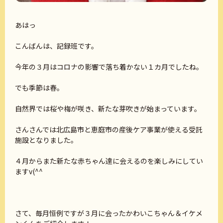
あはっ
こんばんは、記録班です。
今年の３月はコロナの影響で落ち着かない１カ月でしたね。
でも季節は春。
自然界では桜や梅が咲き、新たな芽吹きが始まっています。
さんさんでは北広島市と恵庭市の産後ケア事業が使える受託
施設となりました。
４月からまた新たな赤ちゃん達に会えるのを楽しみにしてい
ますv(^^
さて、毎月恒例ですが３月に会ったかわいこちゃん＆イケメ