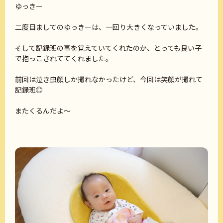
ゆっきー
二度目ましてのゆっきーは、一回り大きくなっていました。
そして記録班の事を覚えていてくれたのか、とっても良い子
で抱っこされててくれました。
前回は泣き虫顔しか撮れなかったけど、今回は笑顔が撮れて
記録班◎
またくるんだよ～