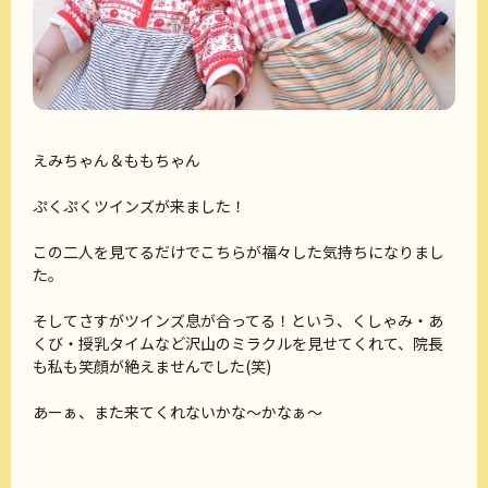
えみちゃん＆ももちゃん
ぷくぷくツインズが来ました！
この二人を見てるだけでこちらが福々した気持ちになりまし
た。
そしてさすがツインズ息が合ってる！という、くしゃみ・あ
くび・授乳タイムなど沢山のミラクルを見せてくれて、院長
も私も笑顔が絶えませんでした(笑)
あーぁ、また来てくれないかな～かなぁ～