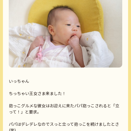
いっちゃん
ちっちゃい王女さま来ました！
抱っこグルメな彼女はお迎えに来たパパ抱っこされると「立
って！」と要求。
パパはデレデレなのでスっと立って抱っこを続けましたとさ
(笑)