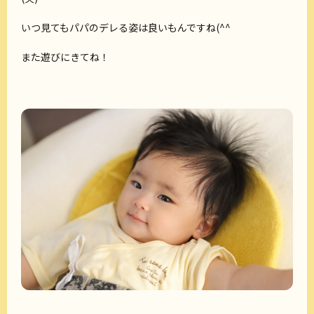
いつ見てもパパのデレる姿は良いもんですね(^^
また遊びにきてね！