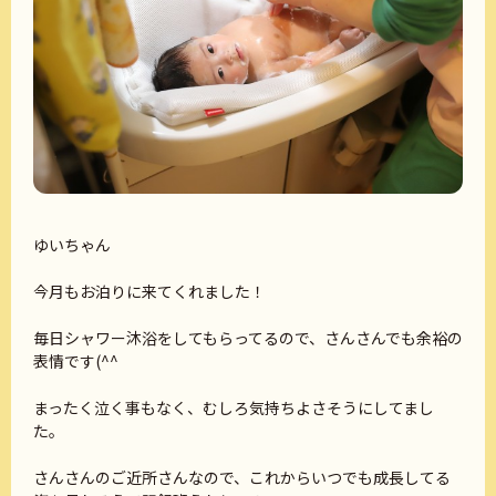
ゆいちゃん
今月もお泊りに来てくれました！
毎日シャワー沐浴をしてもらってるので、さんさんでも余裕の
表情です(^^
まったく泣く事もなく、むしろ気持ちよさそうにしてまし
た。
さんさんのご近所さんなので、これからいつでも成長してる