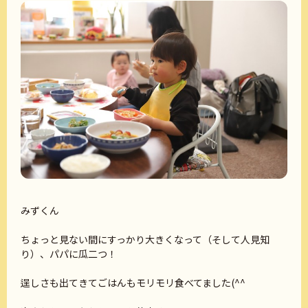
みずくん
ちょっと見ない間にすっかり大きくなって（そして人見知
り）、パパに瓜二つ！
逞しさも出てきてごはんもモリモリ食べてました(^^