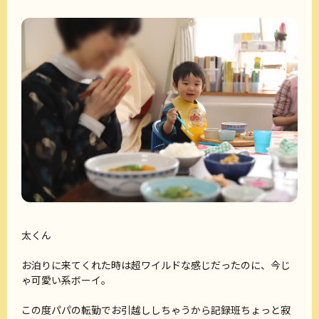
太くん
お泊りに来てくれた時は超ワイルドな感じだったのに、今じ
ゃ可愛い系ボーイ。
この度パパの転勤でお引越ししちゃうから記録班ちょっと寂