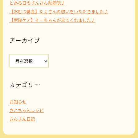
とある日のさんさん助産院♪
【おむつ募金】たくさんの想いをいただきました♪
【産後ケア】そーちゃんが来てくれました♪
アーカイブ
ア
ー
カ
イ
ブ
カテゴリー
お知らせ
さとちゃんレシピ
さんさん日記