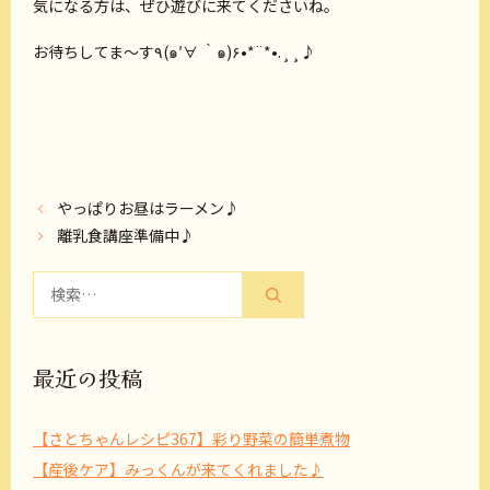
気になる方は、ぜひ遊びに来てくださいね。
お待ちしてま～す٩(๑′∀ ‵๑)۶•*¨*•.¸¸♪
やっぱりお昼はラーメン♪
離乳食講座準備中♪
検
索:
最近の投稿
【さとちゃんレシピ367】彩り野菜の簡単煮物
【産後ケア】みっくんが来てくれました♪