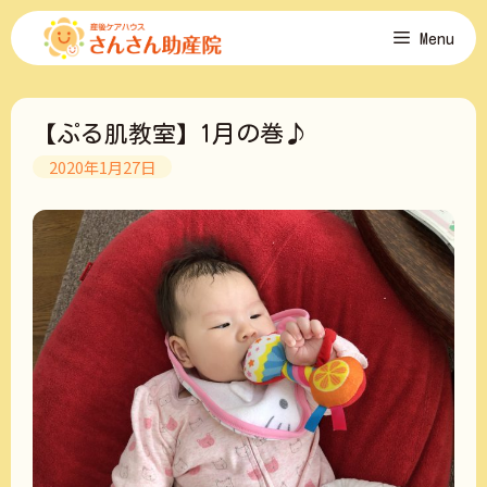
コ
Menu
ン
テ
ン
ツ
【ぷる肌教室】1月の巻♪
へ
ス
2020年1月27日
キ
ッ
プ