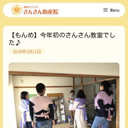
コ
Menu
ン
テ
ン
ツ
【もんめ】今年初のさんさん教室でし
へ
ス
た♪
キ
2020年1月11日
ッ
プ