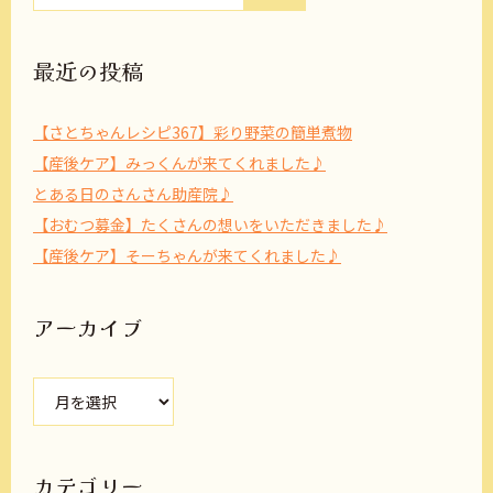
最近の投稿
【さとちゃんレシピ367】彩り野菜の簡単煮物
【産後ケア】みっくんが来てくれました♪
とある日のさんさん助産院♪
【おむつ募金】たくさんの想いをいただきました♪
【産後ケア】そーちゃんが来てくれました♪
アーカイブ
ア
ー
カ
イ
ブ
カテゴリー