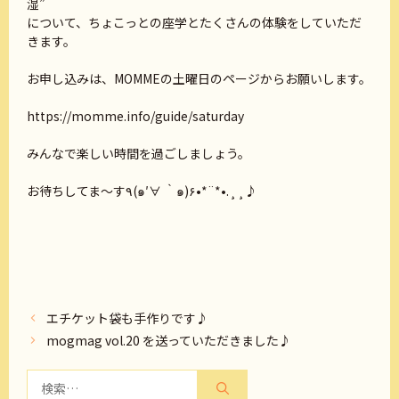
湿”
について、ちょこっとの座学とたくさんの体験をしていただ
きます。
お申し込みは、MOMMEの土曜日のページからお願いします。
https://momme.info/guide/saturday
みんなで楽しい時間を過ごしましょう。
お待ちしてま～す٩(๑′∀ ‵๑)۶•*¨*•.¸¸♪
エチケット袋も手作りです♪
mogmag vol.20 を送っていただきました♪
検
索: