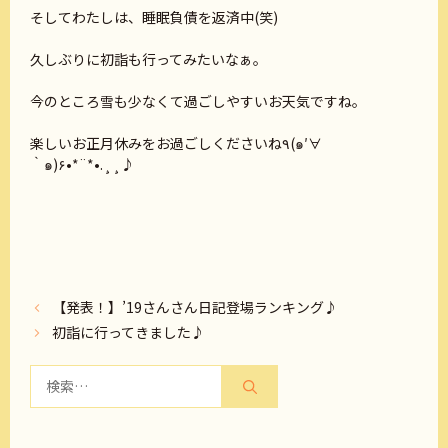
そしてわたしは、睡眠負債を返済中(笑)
久しぶりに初詣も行ってみたいなぁ。
今のところ雪も少なくて過ごしやすいお天気ですね。
楽しいお正月休みをお過ごしくださいね٩(๑′∀
‵๑)۶•*¨*•.¸¸♪
【発表！】’19さんさん日記登場ランキング♪
初詣に行ってきました♪
検
索: