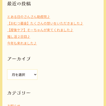
最近の投稿
とある日のさんさん助産院♪
【おむつ募金】たくさんの想いをいただきました♪
【産後ケア】そーちゃんが来てくれました♪
推し活２日目♪
今年も来れました♪
アーカイブ
ア
ー
カ
イ
ブ
カテゴリー
お知らせ