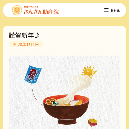
コ
Menu
ン
テ
ン
ツ
謹賀新年♪
へ
ス
2020年1月1日
キ
ッ
プ