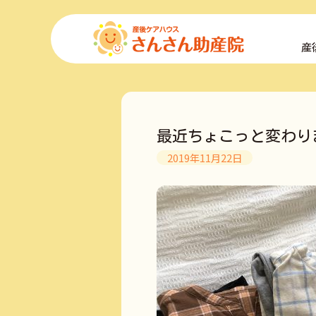
コ
ン
産
テ
ン
ツ
へ
ス
キ
最近ちょこっと変わり
ッ
プ
2019年11月22日