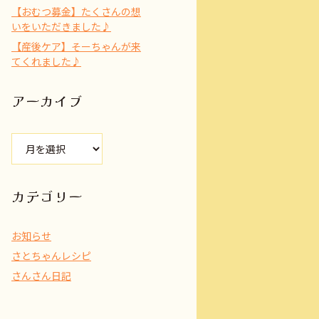
【おむつ募金】たくさんの想
いをいただきました♪
【産後ケア】そーちゃんが来
てくれました♪
アーカイブ
ア
ー
カ
イ
カテゴリー
ブ
お知らせ
さとちゃんレシピ
さんさん日記