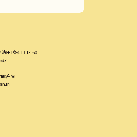
清田1条4丁目3-60
533
門助産院
an.in