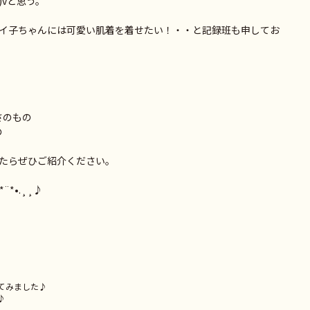
)vと思う。
イ子ちゃんには可愛い肌着を着せたい！・・と記録班も申してお
さのもの
の
たらぜひご紹介ください。
‵๑)۶•*¨*•.¸¸♪
てみました♪
♪