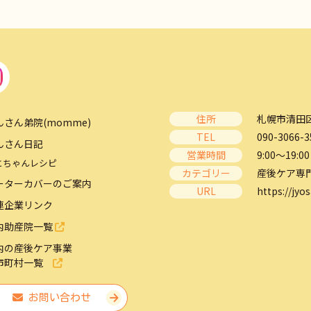
住所
札幌市清田区
んさん弟院(momme)
TEL
090-3066-3
んさん日記
営業時間
9:00～19:00
とちゃんレシピ
カテゴリー
産後ケア専
ーターカバーのご案内
URL
https://jyos
連企業リンク
内助産院一覧
内の産後ケア事業
市町村一覧
お問い合わせ