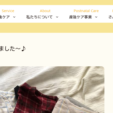
Service
About
Postnatal Care
後ケア
私たちについて
産後ケア事業
さ
ました～♪