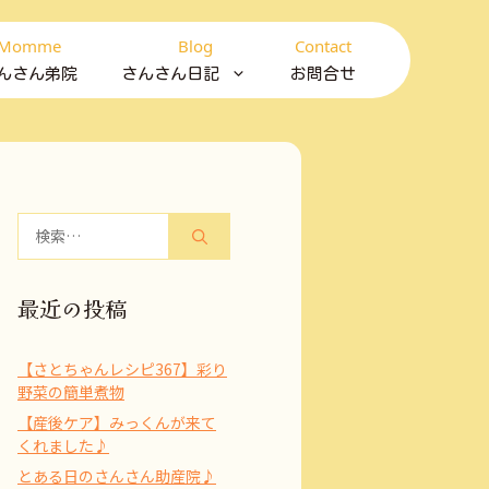
Momme
Blog
Contact
んさん弟院
さんさん日記
お問合せ
検
索:
最近の投稿
【さとちゃんレシピ367】彩り
野菜の簡単煮物
【産後ケア】みっくんが来て
くれました♪
とある日のさんさん助産院♪