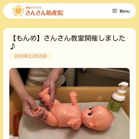
コ
Menu
ン
テ
ン
ツ
【もんめ】さんさん教室開催しました
へ
ス
♪
キ
2019年11月19日
ッ
プ