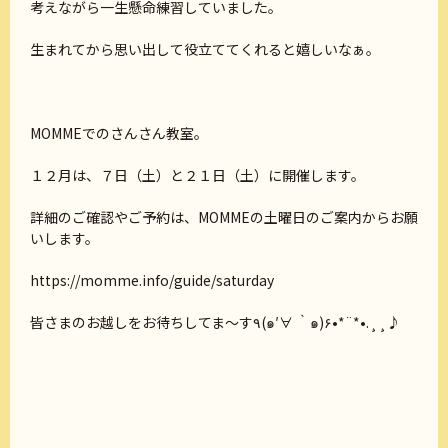
考えながら一生懸命練習していました。
生まれてから思い出して役立ててくれると嬉しいなぁ。
MOMMEでのさんさん教室。
１２月は、７日（土）と２１日（土）に開催します。
詳細のご確認やご予約は、MOMMEの土曜日のご案内からお願
いします。
https://momme.info/guide/saturday
皆さまのお越しをお待ちしてま～す٩(๑′∀ ‵๑)۶•*¨*•.¸¸♪