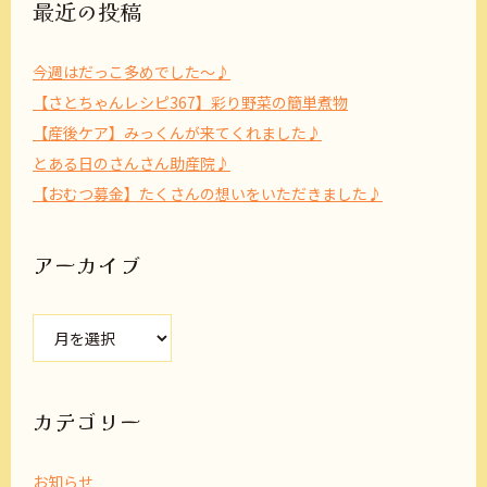
最近の投稿
今週はだっこ多めでした～♪
【さとちゃんレシピ367】彩り野菜の簡単煮物
【産後ケア】みっくんが来てくれました♪
とある日のさんさん助産院♪
【おむつ募金】たくさんの想いをいただきました♪
アーカイブ
ア
ー
カ
イ
ブ
カテゴリー
お知らせ