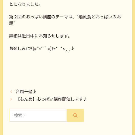
とになりました。
第２回のおっぱい講座のテーマは、“離乳食とおっぱいのお
話”
詳細は近日中にお知らせします。
お楽しみに٩(๑′∀ ‵๑)۶•*¨*•.¸¸♪
台風一過♪
【もんめ】おっぱい講座開催します♪
検
索: