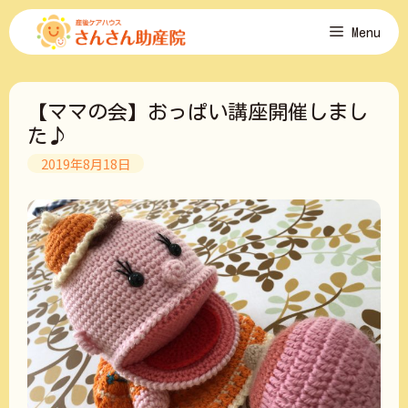
コ
Menu
ン
テ
ン
ツ
【ママの会】おっぱい講座開催しまし
へ
ス
た♪
キ
2019年8月18日
ッ
プ