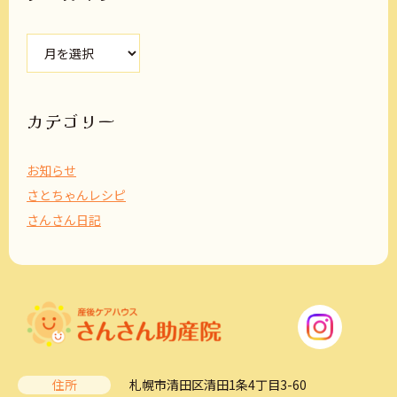
ア
ー
カ
イ
ブ
カテゴリー
お知らせ
さとちゃんレシピ
さんさん日記
住所
札幌市清田区清田1条4丁目3-60