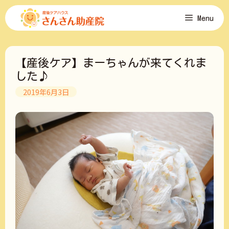
コ
Menu
ン
テ
ン
ツ
【産後ケア】まーちゃんが来てくれま
へ
ス
した♪
キ
2019年6月3日
ッ
プ