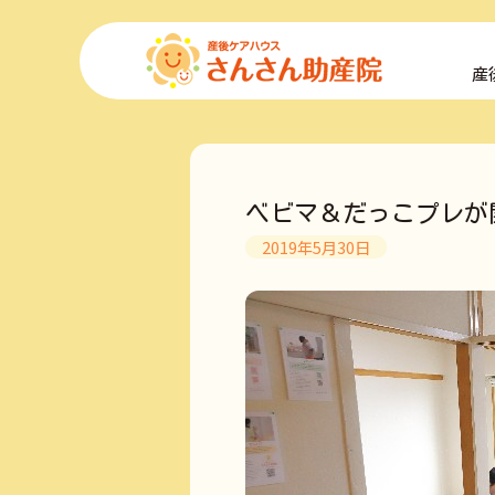
コ
ン
産
テ
ン
ツ
へ
ス
キ
ベビマ＆だっこプレが
ッ
プ
2019年5月30日