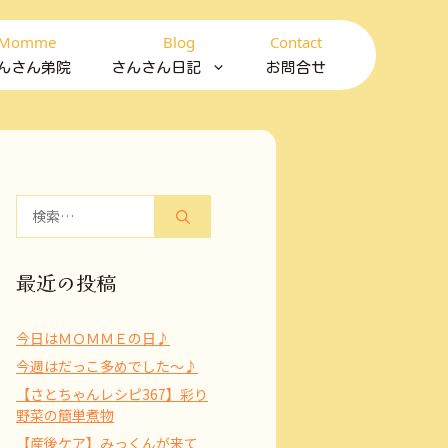
Momme
Blog
Contact
んさん弟院
さんさん日記
お問合せ
検
索:
最近の投稿
今日はＭＯＭＭＥの日♪
今週はだっこ多めでした～♪
【さとちゃんレシピ367】彩り
野菜の簡単煮物
【産後ケア】みっくんが来て