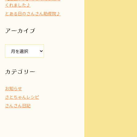
くれました♪
とある日のさんさん助産院♪
アーカイブ
ア
ー
カ
イ
カテゴリー
ブ
お知らせ
さとちゃんレシピ
さんさん日記