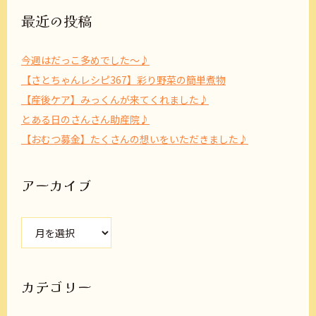
最近の投稿
今週はだっこ多めでした～♪
【さとちゃんレシピ367】彩り野菜の簡単煮物
【産後ケア】みっくんが来てくれました♪
とある日のさんさん助産院♪
【おむつ募金】たくさんの想いをいただきました♪
アーカイブ
ア
ー
カ
イ
ブ
カテゴリー