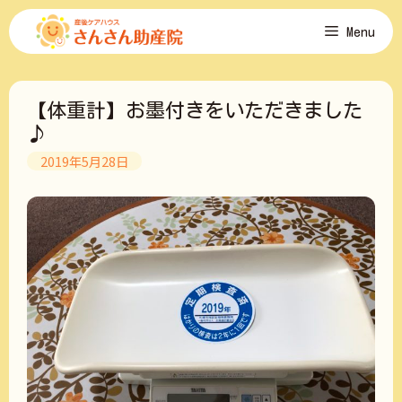
コ
Menu
ン
テ
ン
ツ
【体重計】お墨付きをいただきました
へ
ス
♪
キ
2019年5月28日
ッ
プ