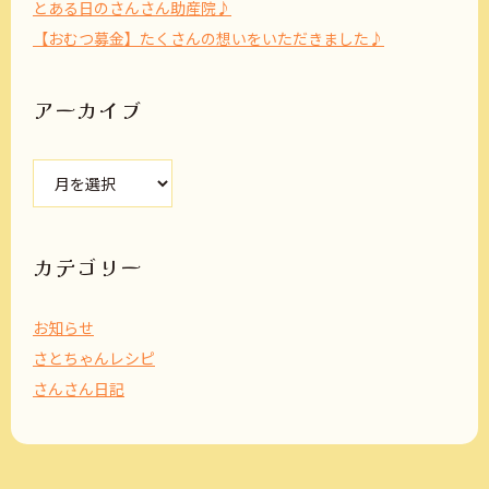
とある日のさんさん助産院♪
【おむつ募金】たくさんの想いをいただきました♪
アーカイブ
ア
ー
カ
イ
ブ
カテゴリー
お知らせ
さとちゃんレシピ
さんさん日記