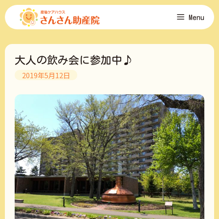
コ
Menu
ン
テ
ン
ツ
大人の飲み会に参加中♪
へ
ス
2019年5月12日
キ
ッ
プ