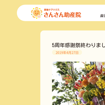
コ
ン
産
テ
ン
ツ
へ
ス
キ
5周年感謝祭終わりました
ッ
プ
2019年4月27日