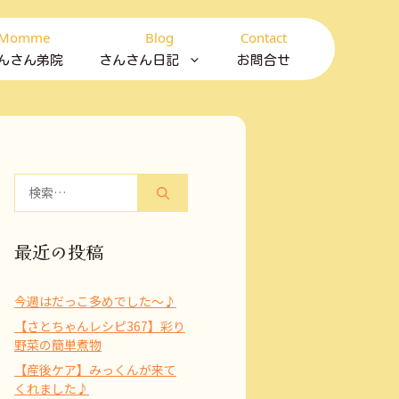
Momme
Blog
Contact
んさん弟院
さんさん日記
お問合せ
検
索:
最近の投稿
今週はだっこ多めでした～♪
【さとちゃんレシピ367】彩り
野菜の簡単煮物
【産後ケア】みっくんが来て
くれました♪