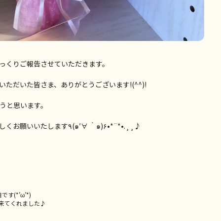
っくりご報告させていただきます。
ただいた皆さま、ありがとうございます!(^^)!
ろうと思います。
今後もさんさん助産院をどうぞよろしくお願いいたします٩(๑′∀ ‵๑)۶•*¨*•.¸¸♪
(*’ω’*)
来てくれました♪