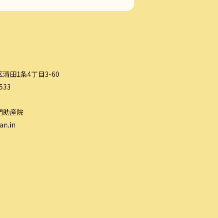
清田1条4丁目3-60
533
門助産院
an.in