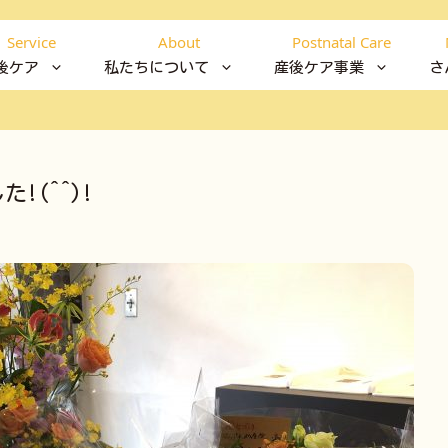
Service
About
Postnatal Care
後ケア
私たちについて
産後ケア事業
さ
!(^^)!