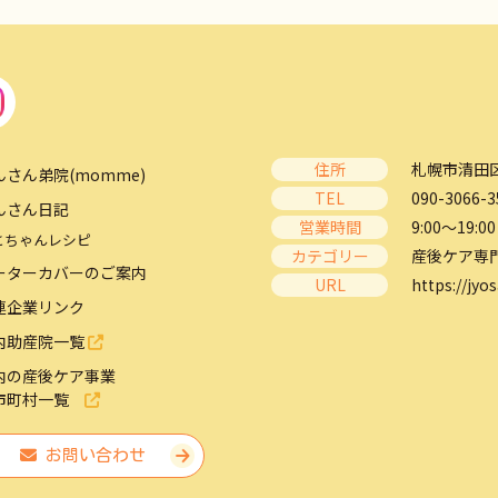
住所
札幌市清田区
んさん弟院(momme)
TEL
090-3066-3
んさん日記
営業時間
9:00～19:00
とちゃんレシピ
カテゴリー
産後ケア専
ーターカバーのご案内
URL
https://jyos
連企業リンク
内助産院一覧
内の産後ケア事業
市町村一覧
お問い合わせ