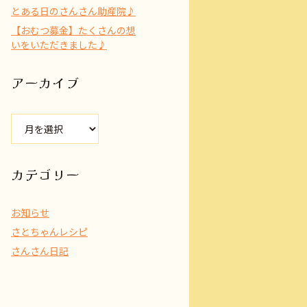
とある日のさんさん助産院♪
【おむつ募金】たくさんの想
いをいただきました♪
アーカイブ
ア
ー
カ
イ
カテゴリー
ブ
お知らせ
さとちゃんレシピ
さんさん日記