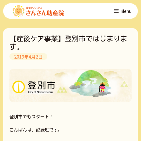
コ
Menu
ン
テ
ン
ツ
【産後ケア事業】登別市ではじまりま
へ
ス
す。
キ
2019年4月2日
ッ
プ
登別市でもスタート！
こんばんは、記録班です。