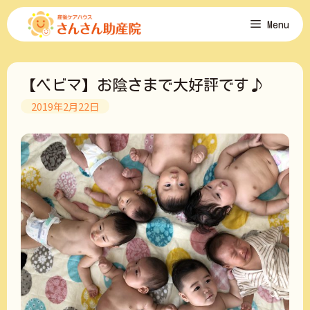
コ
Menu
ン
テ
ン
ツ
【ベビマ】お陰さまで大好評です♪
へ
ス
2019年2月22日
キ
ッ
プ