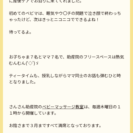
に産後ケアでお泊りに来てくれました。
初めてのベビマは、眠気やウ〇チの問題で泣き顔で終わっち
ゃったけど、次はきっとニコニコでできるよね！
待ってるよ。
お子ちゃま７名とママ７名で、助産院のフリースペースは熱気
むんむん(‘◇’)ゞ
ティータイムも、授乳しながらママ同士のお話も弾むひと時
となりました。
さんさん助産院の
ベビーマッサージ教室
は、毎週木曜日の１
１時から開催しています。
お陰さまで３月まですべて満席となっております。