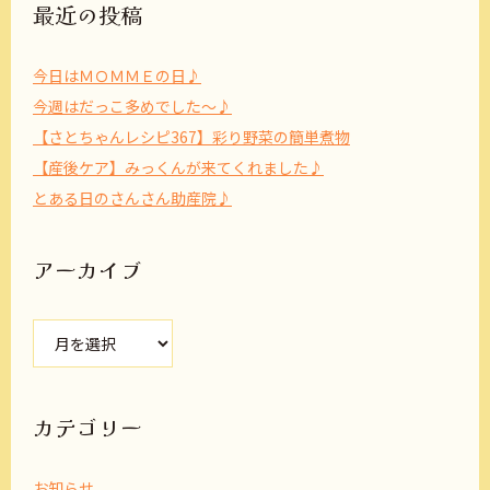
最近の投稿
今日はＭＯＭＭＥの日♪
今週はだっこ多めでした～♪
【さとちゃんレシピ367】彩り野菜の簡単煮物
【産後ケア】みっくんが来てくれました♪
とある日のさんさん助産院♪
アーカイブ
ア
ー
カ
イ
ブ
カテゴリー
お知らせ