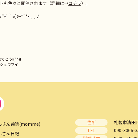
トも色々と開催されます（詳細は→
コチラ
）。
、足を運んでみてくださいね٩(๑′∀ ‵๑)۶•*¨*•.¸¸♪
う!(^^)!
単シュウマイ
住所
札幌市清田区
んさん弟院(momme)
TEL
090-3066-3
んさん日記