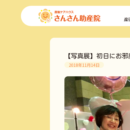
コ
ン
産
テ
ン
ツ
へ
ス
キ
【写真展】初日にお邪
ッ
プ
2018年11月14日