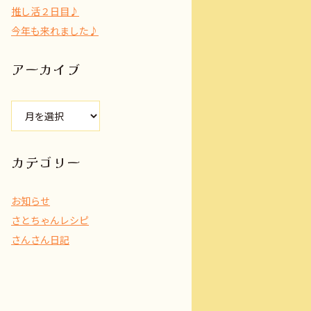
推し活２日目♪
今年も来れました♪
アーカイブ
ア
ー
カ
イ
カテゴリー
ブ
お知らせ
さとちゃんレシピ
さんさん日記