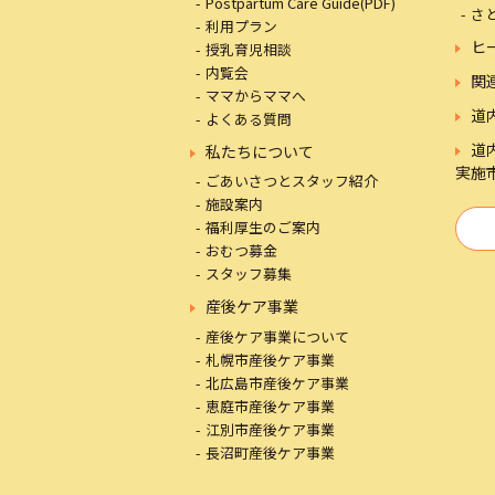
Postpartum Care Guide(PDF)
さ
利用プラン
ヒ
授乳育児相談
内覧会
関
ママからママへ
道
よくある質問
道
私たちについて
実施
ごあいさつとスタッフ紹介
施設案内
福利厚生のご案内
おむつ募金
スタッフ募集
産後ケア事業
産後ケア事業について
札幌市産後ケア事業
北広島市産後ケア事業
恵庭市産後ケア事業
江別市産後ケア事業
長沼町産後ケア事業