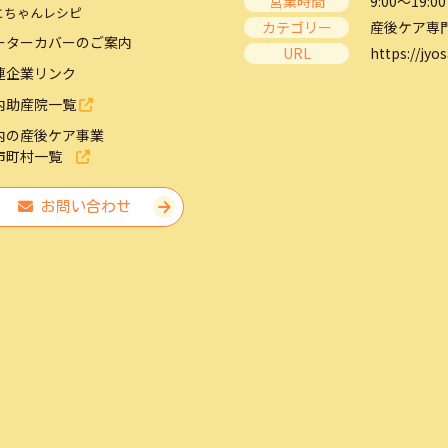
営業時間
9:00～19:00
とちゃんレシピ
カテゴリー
産後ケア専
ーターカバーのご案内
URL
https://jyos
連企業リンク
内助産院一覧
内の産後ケア事業
市町村一覧
お問い合わせ