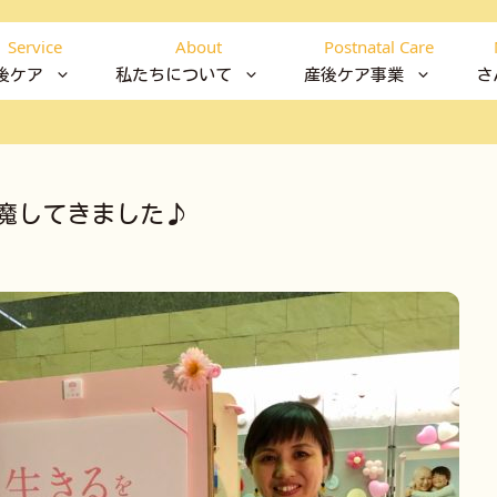
Service
About
Postnatal Care
後ケア
私たちについて
産後ケア事業
さ
魔してきました♪