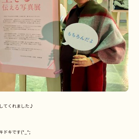
してくれました♪
キです(*_*;