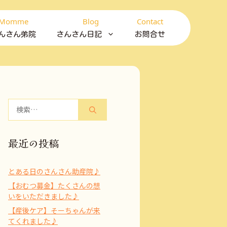
Momme
Blog
Contact
んさん弟院
さんさん日記
お問合せ
検
索:
最近の投稿
とある日のさんさん助産院♪
【おむつ募金】たくさんの想
いをいただきました♪
【産後ケア】そーちゃんが来
てくれました♪