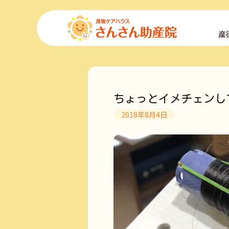
コ
ン
産
テ
ン
ツ
へ
ス
キ
ちょっとイメチェンし
ッ
プ
2018年8月4日