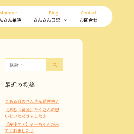
Momme
Blog
Contact
んさん弟院
さんさん日記
お問合せ
検
索:
最近の投稿
とある日のさんさん助産院♪
【おむつ募金】たくさんの想
いをいただきました♪
【産後ケア】そーちゃんが来
てくれました♪