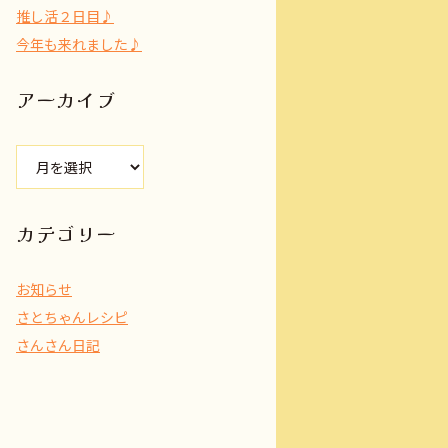
推し活２日目♪
今年も来れました♪
アーカイブ
ア
ー
カ
イ
カテゴリー
ブ
お知らせ
さとちゃんレシピ
さんさん日記