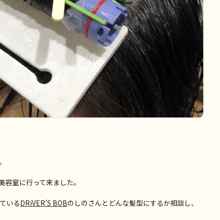
。
美容室に行って来ました。
っている
DRiVER’S BOB
のしのさんとどんな髪型にするか相談し、