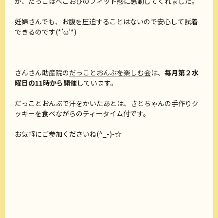
が、だっこはへこおびのフィット感に感動してくれました。
妊婦さんでも、お腹を圧迫することはないので安心して試着
できるのです(*’ω’*)
さんさん助産院の
だっことおんぶを楽しむ会
は、
毎月第２水
曜日の11時から
開催しています。
だっことおんぶで汗をかいたあとは、さとちゃんの手作りク
ッキーを食べながらのティータイム付です。
お気軽にご参加くださいね(^_-)-☆