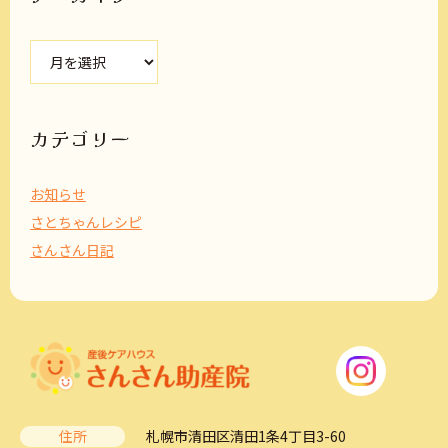
ア
ー
カ
イ
ブ
カテゴリー
お知らせ
さとちゃんレシピ
さんさん日記
住所
札幌市清田区清田1条4丁目3-60