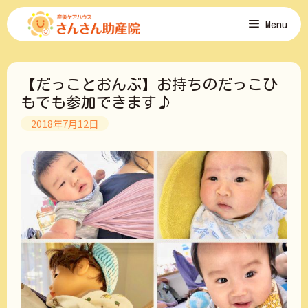
コ
Menu
ン
テ
ン
ツ
【だっことおんぶ】お持ちのだっこひ
へ
ス
もでも参加できます♪
キ
2018年7月12日
ッ
プ