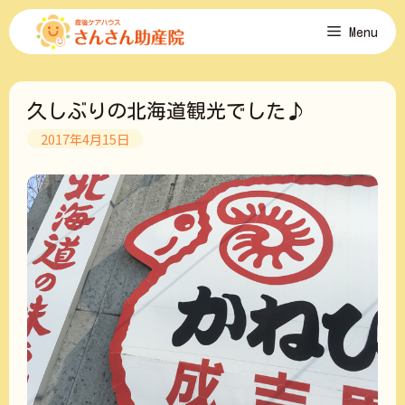
コ
Menu
ン
テ
ン
ツ
久しぶりの北海道観光でした♪
へ
ス
2017年4月15日
キ
ッ
プ